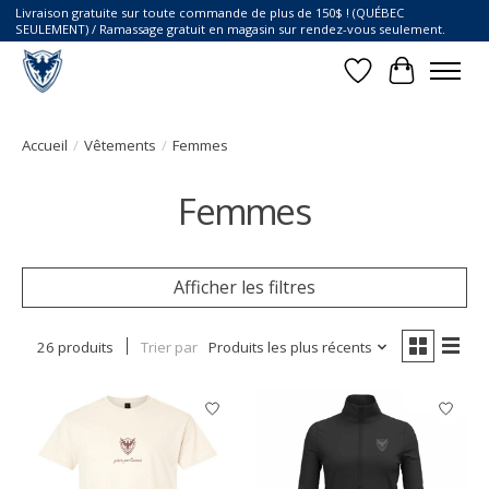
Livraison gratuite sur toute commande de plus de 150$ ! (QUÉBEC
SEULEMENT) / Ramassage gratuit en magasin sur rendez-vous seulement.
Liste de souhait
Panier
Accueil
/
Vêtements
/
Femmes
Femmes
Afficher les filtres
26 produits
Trier par
Produits les plus récents