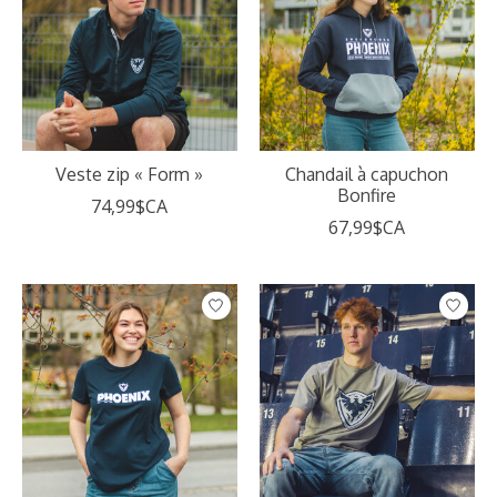
Veste zip « Form »
Chandail à capuchon
Bonfire
74,99$CA
67,99$CA