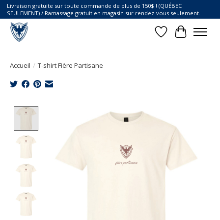
Livraison gratuite sur toute commande de plus de 150$ ! (QUÉBEC
SEULEMENT) / Ramassage gratuit en magasin sur rendez-vous seulement.
Liste de souhait
Panier
Accueil
/
T-shirt Fière Partisane
Product image slideshow Items