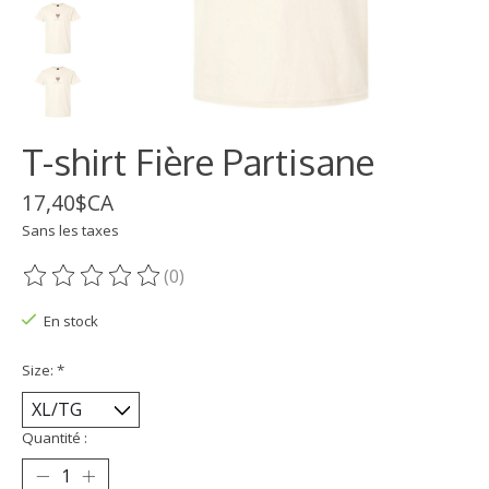
T-shirt Fière Partisane
17,40$CA
Sans les taxes
(0)
Ce produit est évalué à
0
sur 5
En stock
Size:
*
Quantité :