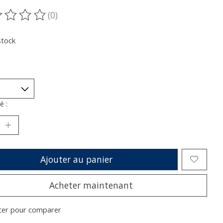
(0)
oduit est évalué à
0
sur 5
stock
é :
Ajouter au panier
Acheter maintenant
ter pour comparer