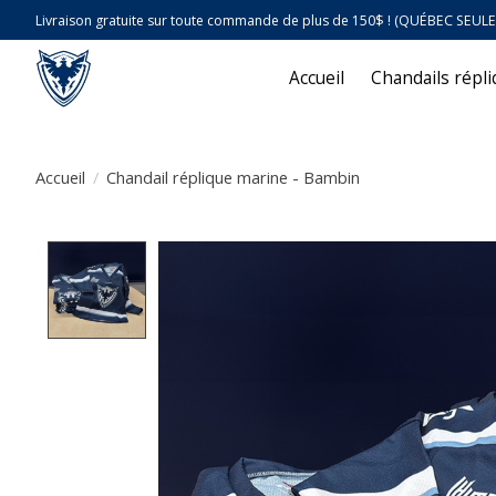
Livraison gratuite sur toute commande de plus de 150$ ! (QUÉBEC SEUL
Accueil
Chandails répl
Accueil
/
Chandail réplique marine - Bambin
Product image slideshow Items