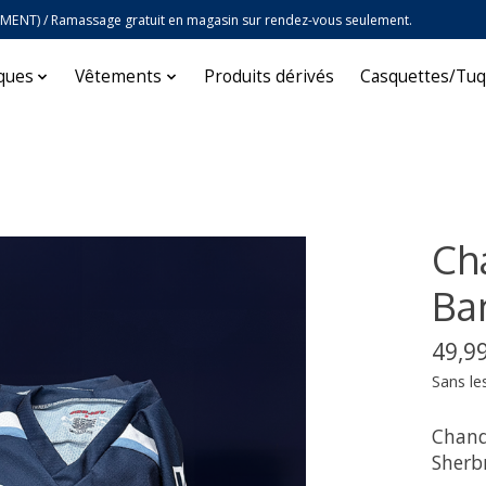
EMENT) / Ramassage gratuit en magasin sur rendez-vous seulement.
iques
Vêtements
Produits dérivés
Casquettes/Tu
Ch
Ba
49,9
Sans le
Chanda
Sherb