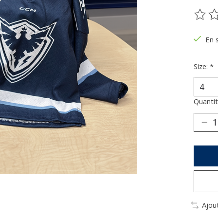
Ce pr
En 
Size:
*
Quantit
Ajou