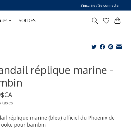
S’inscrire / Se connecter
ques
SOLDES
andail réplique marine -
mbin
9$CA
s taxes
il réplique marine (bleu) officiel du Phoenix de
rooke pour bambin